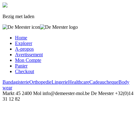
Bezig met laden
Home
Explorer
A-propos
Avertissement
Mon Compte
Panier
Checkout
Bandagisterie
Orthopedie
Lingerie
Healthcare
Cadeaucheque
Body
wear
Markt 45
2400 Mol
info@demeester-mol.be
De Meester
+32(0)14
31 12 82